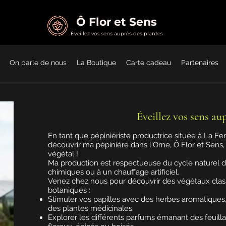
Ô Flor et Sens
É
veillez vos sens auprès des plantes
On parle de nous
La Boutique
Carte cadeau
Partenaires
Éveillez vos sens au
En tant que pépiniériste productrice située à La Fert
découvrir ma pépinière dans l'Orne, Ô Flor et Sens
végétal !
Ma production est respectueuse du cycle naturel de
chimiques ou à un chauffage artificiel.
Venez chez nous pour découvrir des végétaux classi
botaniques :
Stimuler vos papilles avec des herbes aromatiques, d
des plantes médicinales.
Explorer les différents parfums émanant des feuillage