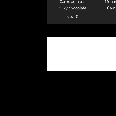
Carex comans
Monar
'Milky chocolate'
'Camb
5,00 €