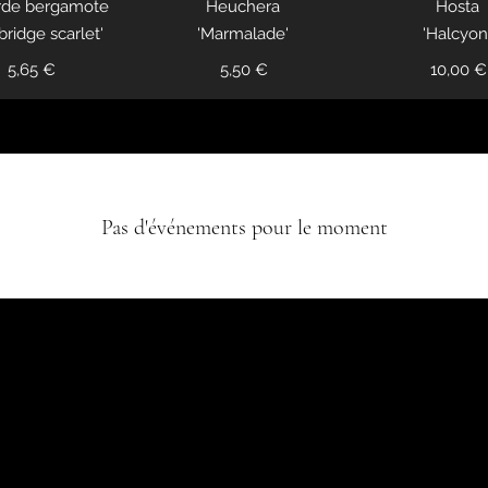
de bergamote
Heuchera
Hosta
ridge scarlet'
'Marmalade'
'Halcyon
5,65 €
5,50 €
10,00 €
Pas d'événements pour le moment