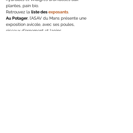
plantes, pain bio.
Retrouvez la 
liste des 
exposants
.
Au Potager
, l’ASAV du Mans présente une 
exposition avicole, avec ses poules, 
oiseaux d’ornement et lapins.
Show More
Share this event