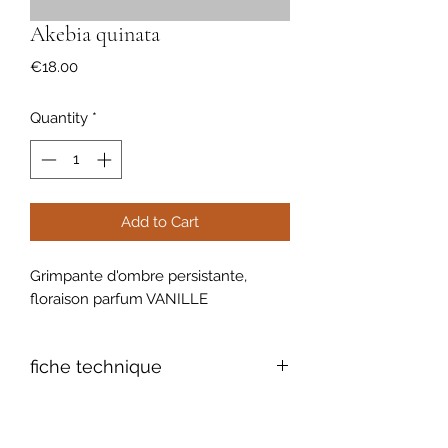
Akebia quinata
Price
€18.00
Quantity
*
Add to Cart
Grimpante d'ombre persistante,
floraison parfum VANILLE
fiche technique
feuillage: persistant, à cinq feuilles
coriaces