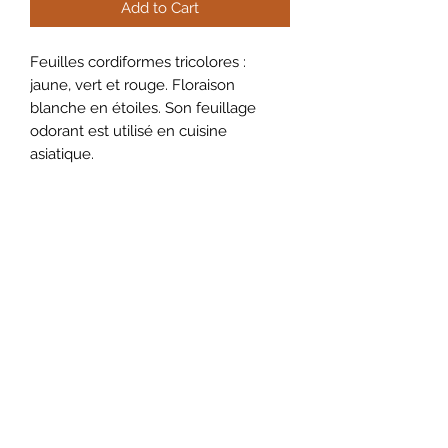
Add to Cart
Feuilles cordiformes tricolores :
jaune, vert et rouge. Floraison
blanche en étoiles. Son feuillage
odorant est utilisé en cuisine
asiatique.
Fiche Technique
Godet de 9cm
Date de Floraison juillet-septembre
Densité 3/m²
Exposition soleil, mi-ombre
Hauteur 25 cm
A utiliser en bord de pièce d'eau,
potées...
Newsletter subscription
Intérêt Médicinal : En Asie, utilisée
pour ses vertus antibactériennes,