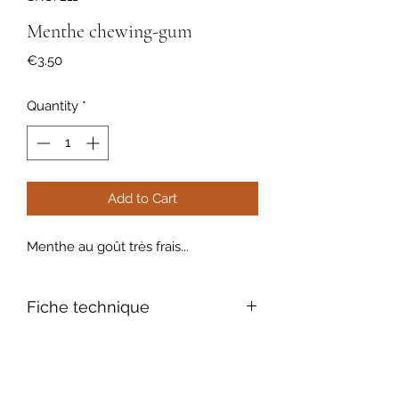
Menthe chewing-gum
Price
€3.50
Quantity
*
Add to Cart
Menthe au goût très frais...
Fiche technique
Feuillage: caduc, odorant et
aromatique, vert foncé
Floraison, mauve, juillet -aout