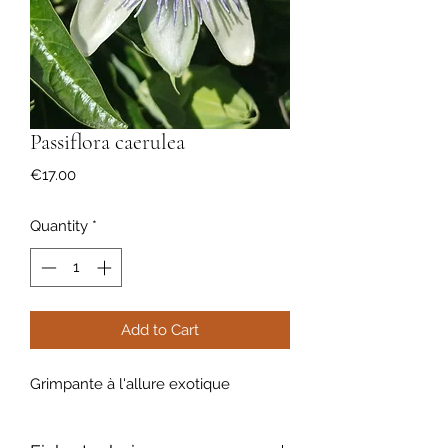
Passiflora caerulea
Price
€17.00
Quantity
*
Add to Cart
Grimpante à l'allure exotique