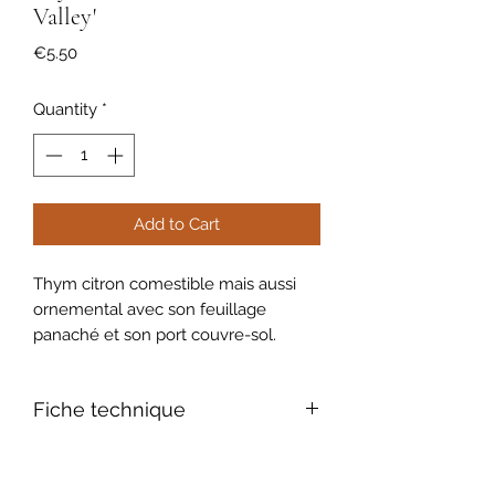
Valley'
Price
€5.50
Quantity
*
Add to Cart
Thym citron comestible mais aussi
ornemental avec son feuillage
panaché et son port couvre-sol.
Fiche technique
Feuillage : persistant, panaché vert et
doré, odorant