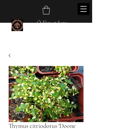
Ô Flor et Sens
Thymus citriodorus 'Doone