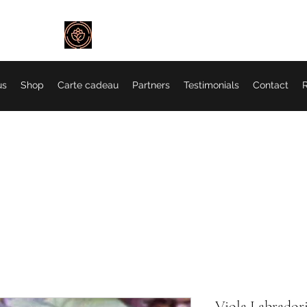
Ô Flor et Sens
us
Shop
Carte cadeau
Partners
Testimonials
Contact
R
Viola Labrador