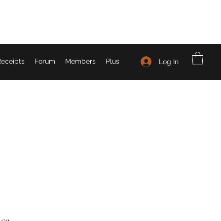
eceipts
Forum
Members
Plus
Log In
ica