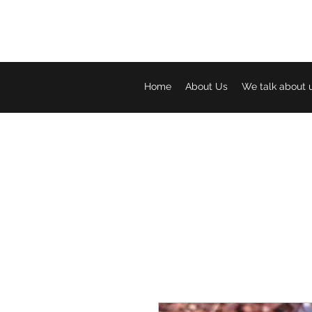
Home
About Us
We talk about 