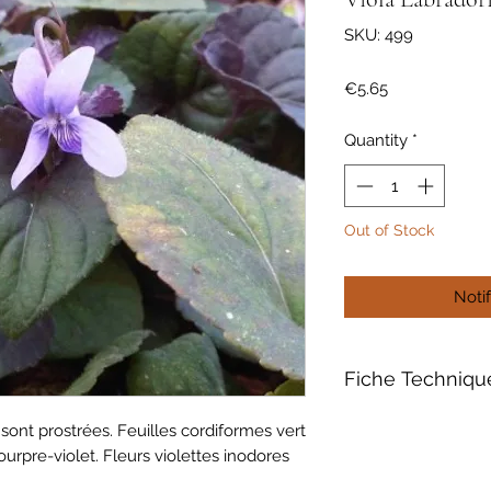
SKU: 499
Price
€5.65
Quantity
*
Out of Stock
Noti
Fiche Techniqu
Contenant de 1L
 sont prostrées. Feuilles cordiformes vert
Date de Floraison m
ourpre-violet. Fleurs violettes inodores
Densité 9/m²