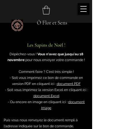
Ô Flor et Sens
Les Sapins de Noël !
Dépêchez-vous !
Vous n'avez que jusqu'au 18
novembre
pour nous envoyer votre commande !
Comment faire ? C'est très simple !
- Soit vous imprimez ce bon de commande en
version PDF en cliquant ici :
document PDF
- Soit vous imprimez la version Excel en cliqu
ant ici :
docu
ment Excel
- Ou encore en image en cliquant ici :
document
Image
Puis vous nous renvoyez le document rempli à
l'adresse indiquée sur le bon de commande,