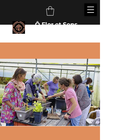
Ô Flor et Sens
É
veillez vos sens auprès des plantes