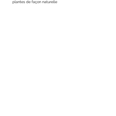
plantes de façon naturelle
Afficher plus
Partager cet événement
Abonnement à la Newsletter
Envoyer