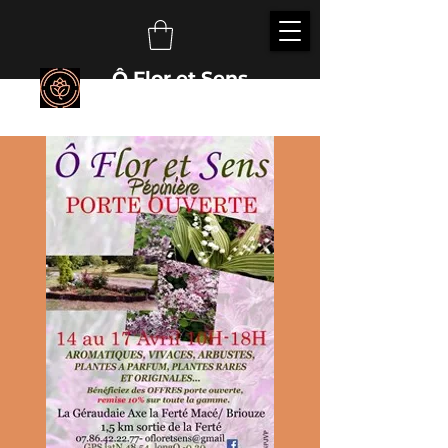
Ô Flor et Sens
É
veillez vos sens auprès des plantes