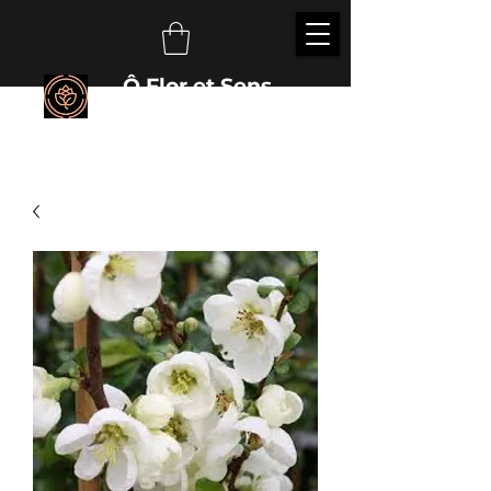
Ô Flor et Sens
É
veillez vos sens auprès des plantes