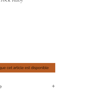
que cet article est disponible
e
remière floraison.
jujn-septembre