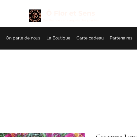
Ô Flor et Sens
É
veillez vos sens auprès des plantes
On parle de nous
La Boutique
Carte cadeau
Partenaires
Coreopsis 'Lim