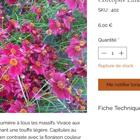
SKU : 402
Prix
6,00 €
Quantité
*
Rupture de stock
Me notifier lors
Fiche Techniqu
Contenant de 1L
lumière à tous les massifs. Vivace aux
Rabattre après la p
mant une touffe légère. Capitules au
Date de Floraison 
en contraste avec la floraison couleur