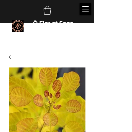
Ô Flor et Sens
É
veillez vos sens auprès des plantes