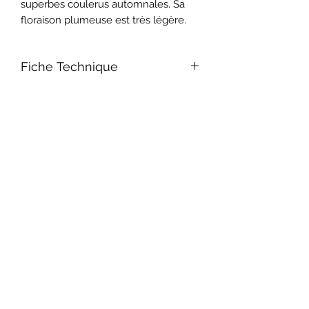
superbes coulerus automnales. Sa
floraison plumeuse est très légère.
Fiche Technique
Tailler après floraison pour favoriser la
densité de l'arbuste.
Date de Floraison juillet-août
Exposition soleil, mi-ombre
Hauteur 1,50m
A utiliser en massifs, bordures, bacs...
Nom Commun Arbre à perruque
Abonnement à la Newsletter
Nom Latin Cotinus coggygria
Rusticité -15°C
Envoyer
Sol ordinaire