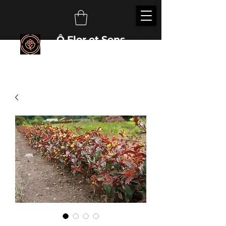
Ô Flor et Sens
É
veillez vos sens auprès des plantes