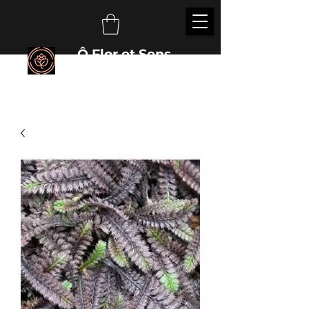
Ô Flor et Sens
É
veillez vos sens auprès des plantes