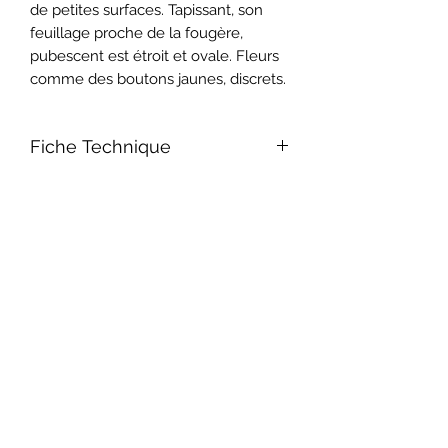
de petites surfaces. Tapissant, son
feuillage proche de la fougère,
pubescent est étroit et ovale. Fleurs
comme des boutons jaunes, discrets.
Fiche Technique
Date de Floraison juin-juillet
Densité 4/m²
Exposition soleil, mi-ombre
Hauteur 5 cm
A utiliser en bordure, rocailles, entre
dalles...
Particularité Peut être piétiné
Abonnement à la Newsletter
Sol drainé, frais
Envoyer