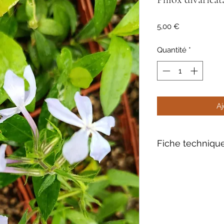
Prix
5,00 €
Quantité
*
Aj
Fiche techniqu
Feuillage: persistant
Floraison : mauve l
parfum capiteux
Hauteur : 35 cm
Exposition : mi-om
Sol: frais