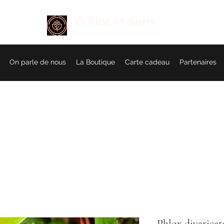
Ô Flor et Sens
É
veillez vos sens auprès des plantes
On parle de nous
La Boutique
Carte cadeau
Partenaires
Phlox divaricat