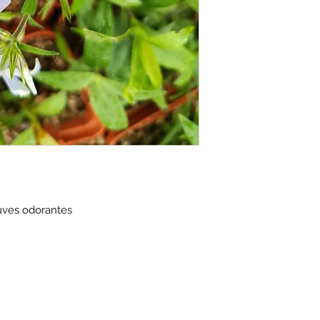
Particularités : très
Utilisation: sous-boi
Rusticité : -18ºC
uves odorantes