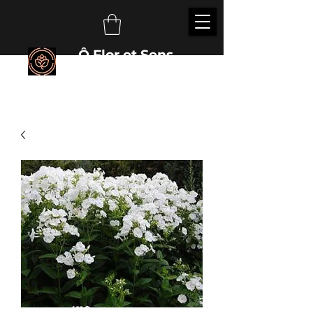
Ô Flor et Sens
É
veillez vos sens auprès des plantes