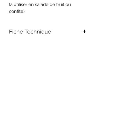
(à utiliser en salade de fruit ou
confite).
Fiche Technique
Contenant de 1L
Son nom signifie en grec "flamme" dû
à ses formes et coloris variés.
Date de Floraison juillet-septembre
Densité 4/m²
Floraison estivale.
Exposition soleil, mi-ombre
Abonnement à la Newsletter
Hauteur 40 cm
A utiliser en massifs, en mxed-border
Envoyer
ou fleur coupée.
Nom Commun Phlox paniculé
Nom Latin Phlox paniculata
Sol riche