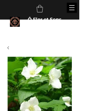
Ô Flor et Sens
É
veillez vos sens auprès des plantes