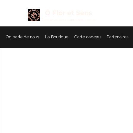
Ô Flor et Sens
É
veillez vos sens auprès des plantes
On parle de nous
La Boutique
Carte cadeau
Partenaires