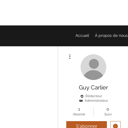
Accueil
À propos de nous
Plus d'actions
Guy Carlier
Rédacteur
Administrateur
1
0
Abonné
Suivi
S'abonner